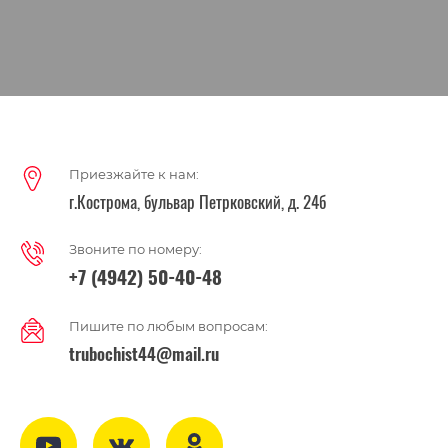
Приезжайте к нам:
г.Кострома, бульвар Петрковский, д. 24б
Звоните по номеру:
+7 (4942) 50-40-48
Пишите по любым вопросам:
trubochist44@mail.ru