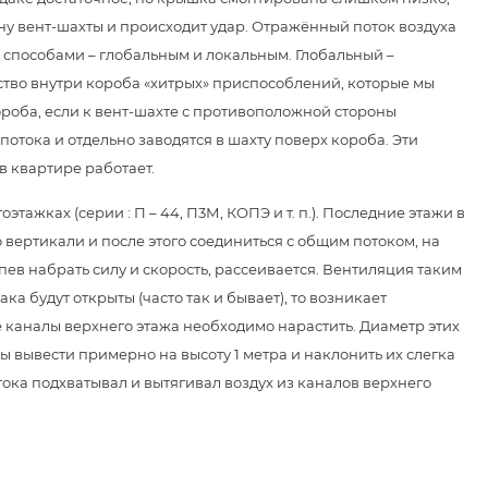
ону вент-шахты и происходит удар. Отражённый поток воздуха
я способами – глобальным и локальным. Глобальный –
йство внутри короба «хитрых» приспособлений, которые мы
ороба, если к вент-шахте с противоположной стороны
потока и отдельно заводятся в шахту поверх короба. Эти
в квартире работает.
тажках (серии : П – 44, П3М, КОПЭ и т. п.). Последние этажи в
о вертикали и после этого соединиться с общим потоком, на
спев набрать силу и скорость, рассеивается. Вентиляция таким
 будут открыты (часто так и бывает), то возникает
е каналы верхнего этажа необходимо нарастить. Диаметр этих
бы вывести примерно на высоту 1 метра и наклонить их слегка
ока подхватывал и вытягивал воздух из каналов верхнего