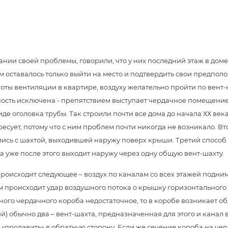
ии своей проблемы, говорили, что у них последний этаж в доме, т
 оставалось только выйти на место и подтвердить свои предполо
боты вентиляции в квартире, воздуху желательно пройти по вент-
ность исключена - препятствием выступает чердачное помещение
 оголовка трубы. Так строили почти все дома до начала ХХ века,
ресует, потому что с ним проблем почти никогда не возникало. В
сь с шахтой, выходившей наружу поверх крыши. Третий способ (
 уже после этого выходит наружу через одну общую вент-шахту.
происходит следующее – воздух по каналам со всех этажей подни
 происходит удар воздушного потока о крышку горизонтального 
ного чердачного короба недостаточное, то в коробе возникает о
) обычно два – вент-шахта, предназначенная для этого и канал ве
го «продавить» в обратную сторону. Если же сечение короба на ч