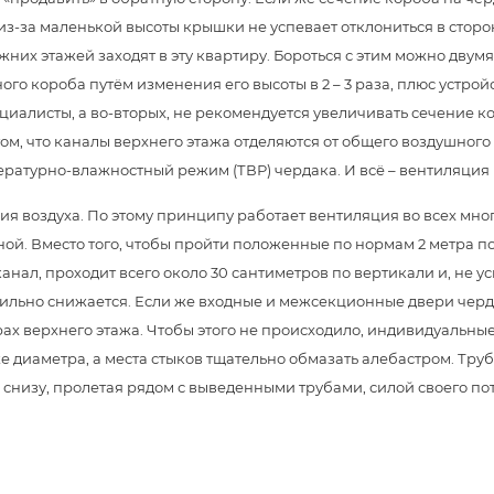
к из-за маленькой высоты крышки не успевает отклониться в стор
жних этажей заходят в эту квартиру. Бороться с этим можно двум
го короба путём изменения его высоты в 2 – 3 раза, плюс устро
ециалисты, а во-вторых, не рекомендуется увеличивать сечение к
м, что каналы верхнего этажа отделяются от общего воздушного 
ратурно-влажностный режим (ТВР) чердака. И всё – вентиляция 
ия воздуха. По этому принципу работает вентиляция во всех многоэ
нной. Вместо того, чтобы пройти положенные по нормам 2 метра п
анал, проходит всего около 30 сантиметров по вертикали и, не у
ильно снижается. Если же входные и межсекционные двери чердака
ах верхнего этажа. Чтобы этого не происходило, индивидуальны
же диаметра, а места стыков тщательно обмазать алебастром. Тру
снизу, пролетая рядом с выведенными трубами, силой своего пот