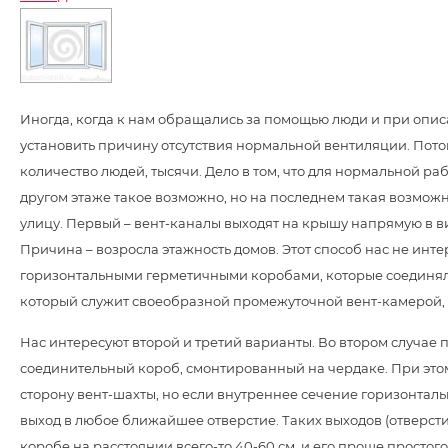
Иногда, когда к нам обращались за помощью люди и при описан
установить причину отсутствия нормальной вентиляции. Потом
количество людей, тысячи. Дело в том, что для нормальной ра
другом этаже такое возможно, но на последнем такая возмож
улицу. Первый – вент-каналы выходят на крышу напрямую в виде
Причина – возросла этажность домов. Этот способ нас не инте
горизонтальными герметичными коробами, которые соединяли
который служит своеобразной промежуточной вент-камерой, а
Нас интересуют второй и третий варианты. Во втором случае 
соединительный короб, смонтированный на чердаке. При этом
сторону вент-шахты, но если внутреннее сечение горизонталь
выход в любое ближайшее отверстие. Таких выходов (отверстий
коробе на расстоянии всего-то 40-60 см. и его проще просто