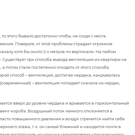
о этого бывало достаточно чтобы, не сходя с места
жения. Поверьте, от этой проблемы страдает огромное
каналу хотя бы около 2-х метров по вертикали. На любом
. Существует три способа вывода вентиляции из квартиры на
 а потом стали постепенно отходить от этого способа.
торой способ – вентиляция, достигая чердака, накрывалась
современный) – вентиляция попадает сначала на чердак,
мается вверх до уровня чердака и врывается в горизонтальный
вент-короба. Воздушный поток немного отклоняется в
бласть повышенного давления и воздух стремится найти себе
рхнего этажа, т. к. он самый ближний и находится почти в
ердаке достаточное, но крышка смонтирована слишком низко,