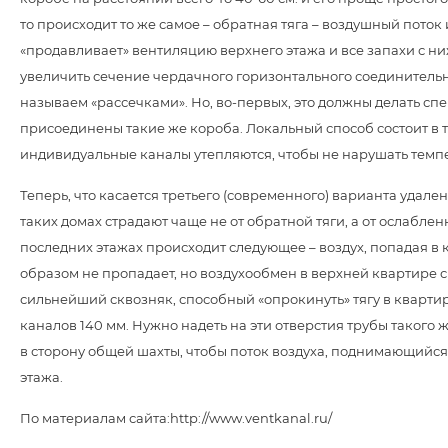
то происходит то же самое – обратная тяга – воздушный пото
«продавливает» вентиляцию верхнего этажа и все запахи с ни
увеличить сечение чердачного горизонтального соединительно
называем «рассечками». Но, во-первых, это должны делать сп
присоединены такие же короба. Локальный способ состоит в то
индивидуальные каналы утепляются, чтобы не нарушать темпе
Теперь, что касается третьего (современного) варианта удален
таких домах страдают чаще не от обратной тяги, а от ослабле
последних этажах происходит следующее – воздух, попадая в к
образом не пропадает, но воздухообмен в верхней квартире с
сильнейший сквозняк, способный «опрокинуть» тягу в квартир
каналов 140 мм. Нужно надеть на эти отверстия трубы такого 
в сторону общей шахты, чтобы поток воздуха, поднимающийся 
этажа.
По материалам сайта:http://www.ventkanal.ru/