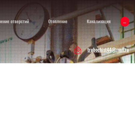
...
рение отверстий
Отопление
Канализация
trubochist44@mail.ru